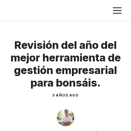
Saltar
M
al
contenido
Revisión del año del
mejor herramienta de
gestión empresarial
para bonsáis.
3 AÑOS AGO