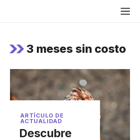
Saltar
M
al
contenido
3 meses sin costo
ARTÍCULO DE
ACTUALIDAD
Descubre